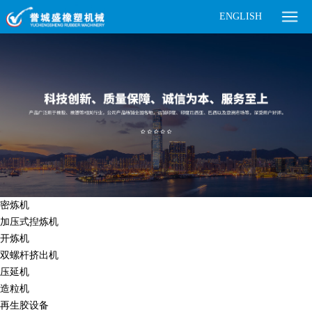
ENGLISH
密炼机
加压式揑炼机
开炼机
双螺杆挤出机
压延机
造粒机
再生胶设备