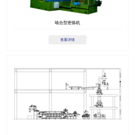
啮合型密炼机
查看详情