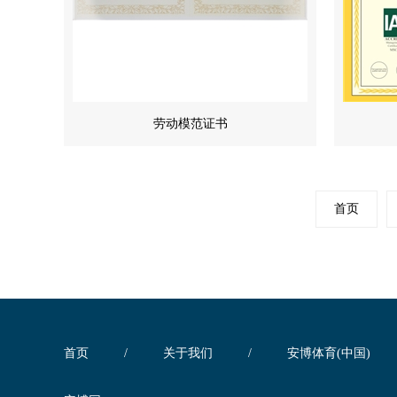
劳动模范证书
首页
首页
/
关于我们
/
安博体育(中国)