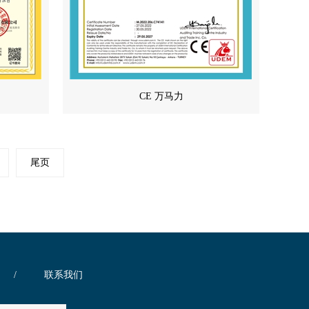
CE 万马力
尾页
/
联系我们