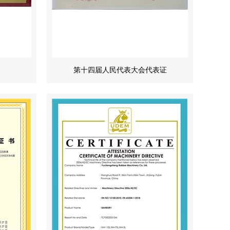
第十四届人民代表大会代表证