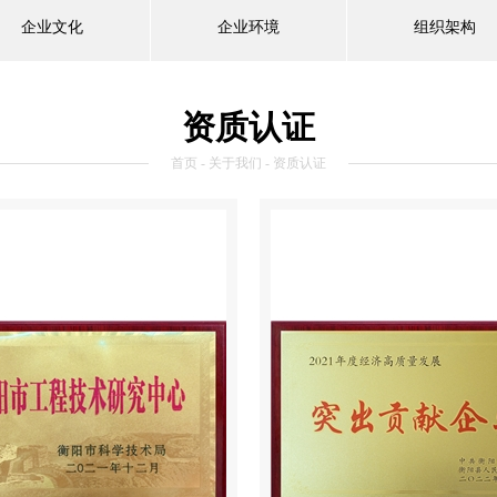
企业文化
企业环境
组织架构
资质认证
首页
-
关于我们
- 资质认证